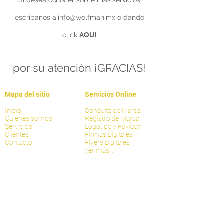
Si desea conocer sobre más servicios
escribanos a
info@wolfman.mx
o dando
click
AQUI
por su atención ¡GRACIAS!
Mapa del sitio
Servicios Online
Inicio
Consulta de Marca
Quienes somos
Registro de Marca
Servicios
Logotipo y Favicon
Clientes
Firmas Digitales
Contacto
Flyers Digitales
ver más...
Previa Cita
Únete al equipo
Creación de proyectos
Proveedor de Servicios
Consulta Legal
Profesionista
Solicitud de contratos
ver más...
Legal del Sitio