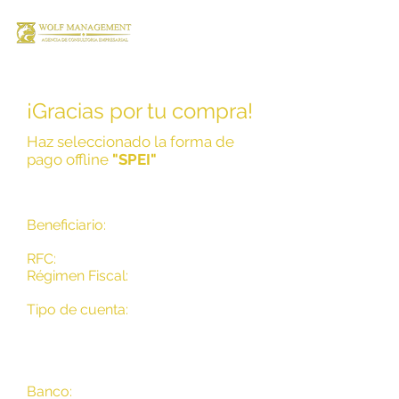
¡Gracias por tu compra!
Haz seleccionado la forma de
pago offline
"SPEI"
Beneficiario:
Cristhian Joel Perez
Ortega
RFC:
PEOC-950429-V6A
Régimen Fiscal:
Persona física con
actividad empresarial y profesional
Tipo de cuenta:
Persona física
Banco:
Banco Nacional de México