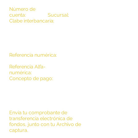
"BANAMEX"
Número de
cuenta:
7631731
Sucursal:
7013
Clabe interbancaria:
0021-8070-
1376-3173
-14
Referencia numérica:
"
10001"
(el
número de tu pedido)
Referencia Alfa-
numérica:
(opcional)
Concepto de pago:
"Logo Desing-
Pro"
(servicio solicitado)
Envía tu comprobante de
transferencia electrónica de
fondos, junto con tu Archivo de
captura.