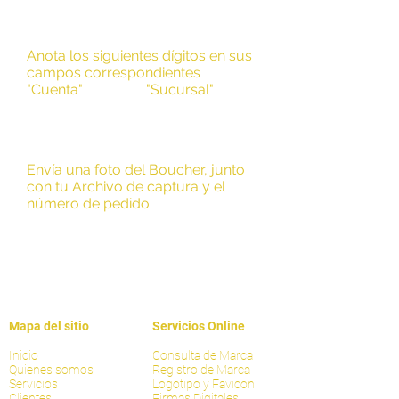
Anota los siguientes dígitos en sus
campos correspondientes
"Cuenta"
7631731
"Sucursal"
7013
Envía una foto del Boucher, junto
con tu Archivo de captura y el
número de pedido
Nota: Sin tu comprobante de pago no se
realizará ningún servicio que hayas solicitado y
aparecerá como "pendiente de pago".
Mapa del sitio
Servicios Online
Inicio
Consulta de Marca
Quienes somos
Registro de Marca
Servicios
Logotipo y Favicon
Clientes
Firmas Digitales